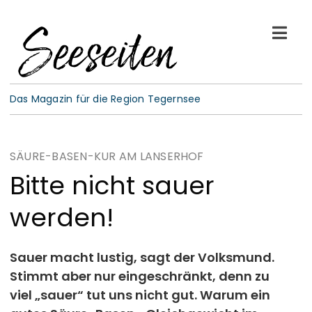
Skip
to
Togg
content
Navi
See-Leben
Das Magazin für die Region Tegernsee
Wellness
SÄURE-BASEN-KUR AM LANSERHOF
Kulinarik
Bitte nicht sauer
werden!
Gespräche
E-Paper
Sauer macht lustig, sagt der Volksmund.
Stimmt aber nur eingeschränkt, denn zu
viel „sauer“ tut uns nicht gut. Warum ein
ABO