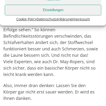
Hält man sich an diese Empfehlungen, geht es
einem schnell besser. „Eine optimale Basenkur
Einstellungen
sollte drei Wochen dauern“, so Dr. May-Ropers.
Cookie Policy
Datenschutzerklärung
Impressum
„Dabei kann man schon nach einer Woche
Erfolge sehen.“ So können
Befindlichkeitsstörungen verschwinden, das
Schlafverhalten ändert sich, der Stoffwechsel
funktioniert besser und auch Schmerzen, sowie
die Laune bessern sich. Und nicht nur das!
Viele Experten, wie auch Dr. May-Ropers, sind
sich sicher, dass ein basischer Körper nicht so
leicht krank werden kann.
Also, immer dran denken: Lassen Sie den
Körper gar nicht erst sauer werden. Er wird es
Ihnen danken.