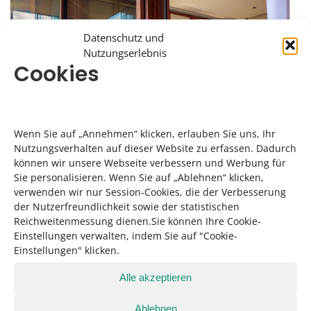
Datenschutz und
Nutzungserlebnis
Cookies
Wenn Sie auf „Annehmen“ klicken, erlauben Sie uns, Ihr
Nutzungsverhalten auf dieser Website zu erfassen. Dadurch
können wir unsere Webseite verbessern und Werbung für
Sie personalisieren. Wenn Sie auf „Ablehnen“ klicken,
Ein übersäuerter Körper ist oft einfach überfordert. Bei einer
verwenden wir nur Session-Cookies, die der Verbesserung
der Nutzerfreundlichkeit sowie der statistischen
Kur im Lanserhof wird alles wieder ins Gleichgewicht
Reichweitenmessung dienen.Sie können Ihre Cookie-
gebracht.
Einstellungen verwalten, indem Sie auf "Cookie-
Foto: Maximilian Koenig für Lanserhof
Einstellungen" klicken.
Alle akzeptieren
Drei Wochen für die Gesundheit
Ablehnen