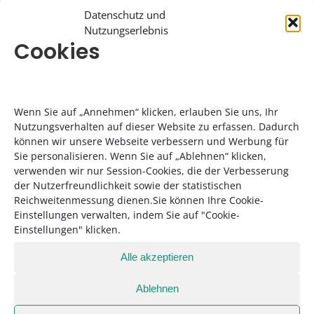
Datenschutz und
Nutzungserlebnis
Cookies
Seeseiten-Ausgabe 69,
Seeseiten-Ausgabe 68,
Sommer 2022
Frühling 2022
Wenn Sie auf „Annehmen“ klicken, erlauben Sie uns, Ihr
Nutzungsverhalten auf dieser Website zu erfassen. Dadurch
können wir unsere Webseite verbessern und Werbung für
Sie personalisieren. Wenn Sie auf „Ablehnen“ klicken,
verwenden wir nur Session-Cookies, die der Verbesserung
der Nutzerfreundlichkeit sowie der statistischen
Reichweitenmessung dienen.Sie können Ihre Cookie-
Einstellungen verwalten, indem Sie auf "Cookie-
Einstellungen" klicken.
Alle akzeptieren
Ablehnen
Seeseiten-Ausgabe 66,
Seeseiten-Ausgabe 67,
Herbst 2021
Winter 2021