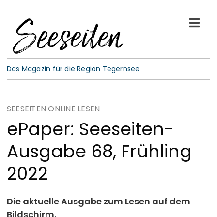
Skip
to
Togg
content
Navi
See-Leben
Das Magazin für die Region Tegernsee
Wellness
SEESEITEN ONLINE LESEN
Kulinarik
ePaper: Seeseiten-
Ausgabe 68, Frühling
Gespräche
2022
E-Paper
Die aktuelle Ausgabe zum Lesen auf dem
ABO
Bildschirm.