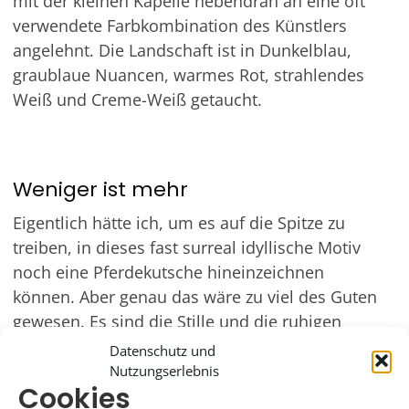
mit der kleinen Kapelle nebendran an eine oft
verwendete Farbkombination des Künstlers
angelehnt. Die Landschaft ist in Dunkelblau,
graublaue Nuancen, warmes Rot, strahlendes
Weiß und Creme-Weiß getaucht.
Weniger ist mehr
Eigentlich hätte ich, um es auf die Spitze zu
treiben, in dieses fast surreal idyllische Motiv
noch eine Pferdekutsche hineinzeichnen
können. Aber genau das wäre zu viel des Guten
gewesen. Es sind die Stille und die ruhigen
Flächen im Motiv, die die Einfachheit betonen
Datenschutz und
und den Moment einprägsam machen. So fühlt
Nutzungserlebnis
Cookies
sich die fertige Komposition richtig und vertraut