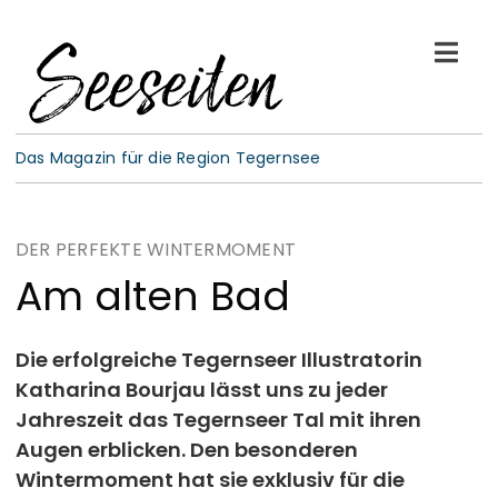
Skip
to
Togg
content
Navi
See-Leben
Das Magazin für die Region Tegernsee
Wellness
DER PERFEKTE WINTERMOMENT
Kulinarik
Am alten Bad
Gespräche
Die erfolgreiche Tegernseer Illustratorin
Katharina Bourjau lässt uns zu jeder
E-Paper
Jahreszeit das Tegernseer Tal mit ihren
Augen erblicken. Den besonderen
ABO
Wintermoment hat sie exklusiv für die