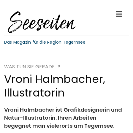
Skip
to
Togg
content
Navi
See-Leben
Das Magazin für die Region Tegernsee
Wellness
WAS TUN SIE GERADE…?
Kulinarik
Vroni Halmbacher,
Illustratorin
Gespräche
E-Paper
Vroni Halmbacher ist Grafikdesignerin und
Natur-Illustratorin. Ihren Arbeiten
begegnet man vielerorts am Tegernsee.
ABO