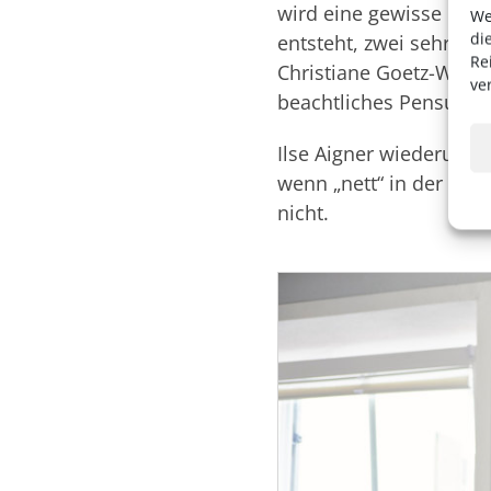
wird eine gewisse Robus
We
di
entsteht, zwei sehr ro
Re
Christiane Goetz-Weime
ve
beachtliches Pensum).
Ilse Aigner wiederum i
wenn „nett“ in der Poli
nicht.