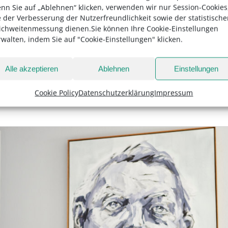
theit gerne mal auch eher nachteilig ausgelegt. Falls
nn Sie auf „Ablehnen“ klicken, verwenden wir nur Session-Cookies
e der Verbesserung der Nutzerfreundlichkeit sowie der statistisch
buste Frauen würden in eine ideologisch aufgeladene 
ichweitenmessung dienen.Sie können Ihre Cookie-Einstellungen
r lacht mindestens so viel wie sie redet (und das ist
rwalten, indem Sie auf "Cookie-Einstellungen" klicken.
Alle akzeptieren
Ablehnen
Einstellungen
st einer der nettesten Menschen, die man sich vorstel
tik keine Kategorie ist und für eine Landtagspräsident
Cookie Policy
Datenschutzerklärung
Impressum