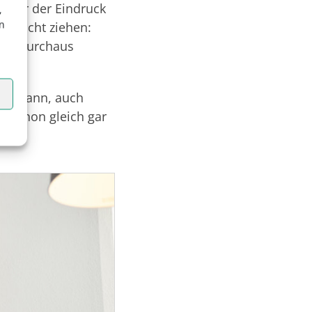
 hier der Eindruck
,
en
Schlacht ziehen:
 ein durchaus
len kann, auch
in schon gleich gar