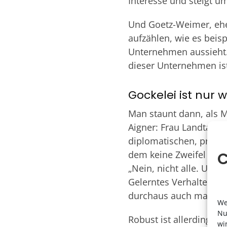
Interesse und steigt u
Und Goetz-Weimer, ehe
aufzählen, wie es beis
Unternehmen aussieht. U
dieser Unternehmen is
Gockelei ist nur 
Man staunt dann, als M
Aigner: Frau Landtagspr
diplomatischen, präsidi
C
dem keine Zweifel blei
„Nein, nicht alle. Und 
Gelerntes Verhalten, s
durchaus auch mal robu
We
Nu
Robust ist allerdings 
wi