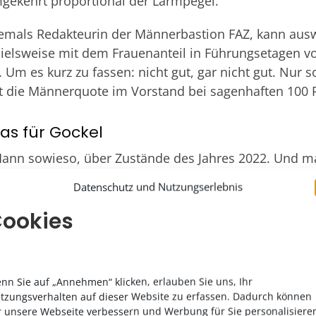
mgekehrt proportional der Lärmpegel.
mals Redakteurin der Männerbastion FAZ, kann aus
pielsweise mit dem Frauenanteil in Führungsetagen v
m es kurz zu fassen: nicht gut, gar nicht gut. Nur so 
t die Männerquote im Vorstand bei sagenhaften 100 P
was für Gockel
ann sowieso, über Zustände des Jahres 2022. Und man
äsidentin, sind Männer wirklich so furchtbar? Statt e
Datenschutz und Nutzungserlebnis
alen Antwort springt ein „Ja!“ aus ihr heraus. Eines vo
ookies
ben, dass es aus tiefster Überzeugung kommt. Dann e
ich will auch gar nicht behaupten, dass sie das bewus
ozusagen. Da dürfen Frauen, das wünscht sich die Lan
ster auftreten.
nn Sie auf „Annehmen“ klicken, erlauben Sie uns, Ihr
tzungsverhalten auf dieser Website zu erfassen. Dadurch können
eine Kategorie, die man Männern anerkennend zubillig
r unsere Webseite verbessern und Werbung für Sie personalisiere