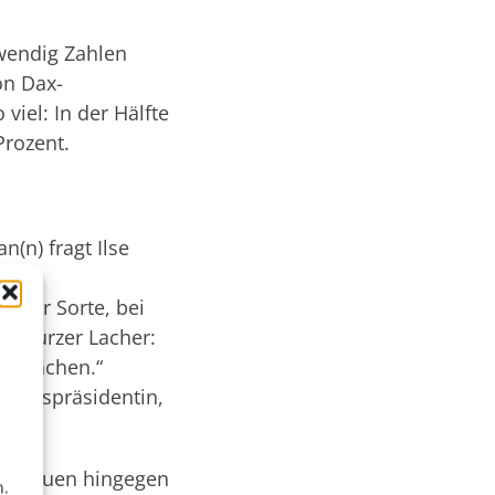
wendig Zahlen
on Dax-
viel: In der Hälfte
rozent.
(n) fragt Ilse
iner
n der Sorte, bei
in kurzer Lacher:
st machen.“
dtagspräsidentin,
t. Frauen hingegen
n.