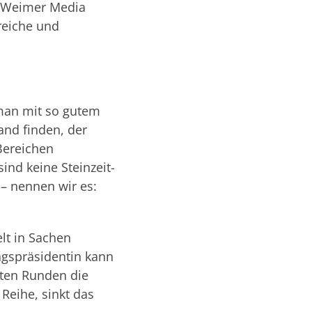
r Weimer Media
reiche und
 man mit so gutem
and finden, der
Bereichen
ind keine Steinzeit-
– nennen wir es:
lt in Sachen
agspräsidentin kann
ten Runden die
Reihe, sinkt das