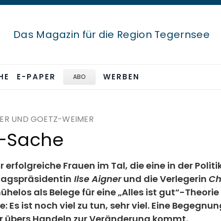
Das Magazin für die Region Tegernsee
HE
E-PAPER
WERBEN
ABO
NER UND GOETZ-WEIMER
-Sache
 erfolgreiche Frauen im Tal, die eine in der Politi
tagspräsidentin
Ilse Aigner
und die Verlegerin
Ch
ühelos als Belege für eine „Alles ist gut“-Theori
 Es ist noch viel zu tun, sehr viel. Eine Begegnun
r übers Handeln zur Veränderung kommt.