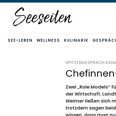
Skip
to
content
SEE-LEBEN
WELLNESS
KULINARIK
GESPRÄC
SPITZENGESPRÄCH AIG
Chefinnen
Zwei „Role Models“ für
der Wirtschaft. Land
Weimer
ließen sich m
trotzdem sagen beide:
wissen, dass man nu