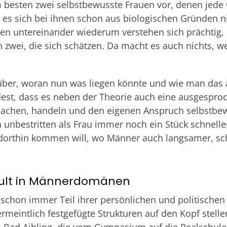
am besten zwei selbstbewusste Frauen vor, denen jede 
l es sich bei ihnen schon aus biologischen Gründen 
den untereinander wiederum verstehen sich prächtig
n zwei, die sich schätzen. Da macht es auch nichts, 
rüber, woran nun was liegen könnte und wie man das 
est, dass es neben der Theorie auch eine ausgespr
Machen, handeln und den eigenen Anspruch selbstbew
unbestritten als Frau immer noch ein Stück schneller
orthin kommen will, wo Männer auch langsamer, schl
ult in Männerdomänen
s schon immer Teil ihrer persönlichen und politisch
meintlich festgefügte Strukturen auf den Kopf stell
in Bad Aibling, die vom Gymnasium auf die Realschul