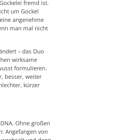
Gockelei fremd ist.
nicht um Gockel
, eine angenehme
wenn man mal nicht
ändert – das Duo
ochen wirksame
usst formulieren.
, besser, weiter
echter, kürzer
en DNA. Ohne großen
en: Angefangen von
e wechselt und dann