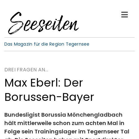
Skip
to
Togg
content
Navi
See-Leben
Das Magazin für die Region Tegernsee
Wellness
DREI FRAGEN AN...
Kulinarik
Max Eberl: Der
Borussen-Bayer
Gespräche
E-Paper
Bundesligist Borussia Mönchengladbach
hält mittlerweile schon zum achten Mal in
Folge sein Trainingslager im Tegernseer Tal
ABO