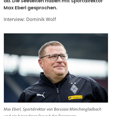
ab. Die Seeseiten haben mit Sportdirektor
Max Eberl gesprochen.
Werben
Interview: Dominik Wolf
Max Eberl, Sportdirektor von Borussia Mönchengladbach
und ein besonderer Freund des Tegernsees