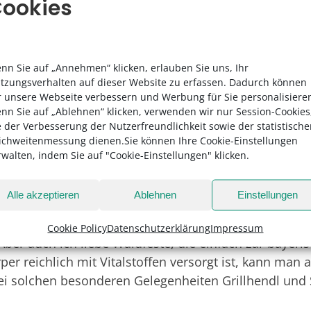
ookies
ßen Vorteil einer Naturlandschaft ohne industrielle S
für saubere Luft, saubere Gewässer und für eine Land
chen Traditionen verpflichtet fühlt. Können Sie uns e
-Hühnereiern ist für den menschlichen Körper eine p
nn Sie auf „Annehmen“ klicken, erlauben Sie uns, Ihr
elb mit seinem Lecithin hilft beim Aufbau von gesu
tzungsverhalten auf dieser Website zu erfassen. Dadurch können
ritztes Obst und Gemüse sind reich an sogenannte
r unsere Webseite verbessern und Werbung für Sie personalisiere
nn Sie auf „Ablehnen“ klicken, verwenden wir nur Session-Cookies
. Polyphenolen, die als Antioxidantien schädliche frei
e der Verbesserung der Nutzerfreundlichkeit sowie der statistisch
e Art Anti-Rost-Programm darstellen.
ichweitenmessung dienen.Sie können Ihre Cookie-Einstellungen
rwalten, indem Sie auf "Cookie-Einstellungen" klicken.
rten locken mit bayerischen Spezialitäten. Könne
en?
Alle akzeptieren
Ablehnen
Einstellungen
logischen Aspekten ist das natürlich nicht die gesün
eim Grillen sein, denn verbranntes Fett ist definitiv e
Cookie Policy
Datenschutzerklärung
Impressum
Aber auch ich liebe Waldfeste, die einfach zur bayeri
er reichlich mit Vitalstoffen versorgt ist, kann man
i solchen besonderen Gelegenheiten Grillhendl und S