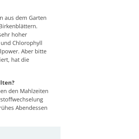
en aus dem Garten
irkenblättern.
sehr hoher
 und Chlorophyll
lpower. Aber bitte
rt, hat die
llten?
chen den Mahlzeiten
rstoffwechselung
 frühes Abendessen