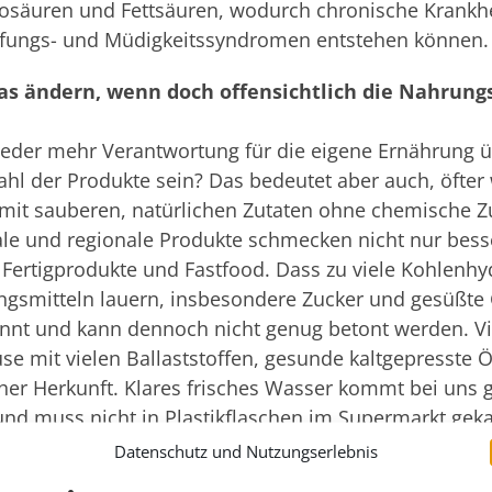
säuren und Fettsäuren, wodurch chronische Krankhei
pfungs- und Müdigkeitssyndromen entstehen können.
s ändern, wenn doch offensichtlich die Nahrung
 wieder mehr Verantwortung für die eigene Ernährun
ahl der Produkte sein? Das bedeutet aber auch, öfter 
it sauberen, natürlichen Zutaten ohne chemische Zus
ale und regionale Produkte schmecken nicht nur bess
Fertigprodukte und Fastfood. Dass zu viele Kohlenhyd
ngsmitteln lauern, insbesondere Zucker und gesüßte 
annt und kann dennoch nicht genug betont werden. Vi
se mit vielen Ballaststoffen, gesunde kaltgepresste 
scher Herkunft. Klares frisches Wasser kommt bei uns 
d muss nicht in Plastikflaschen im Supermarkt geka
Datenschutz und Nutzungserlebnis
Gegend besonders gesund?