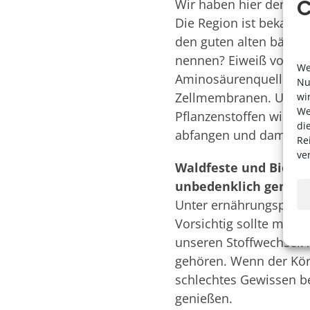
C
Wir haben hier den gro
Die Region ist bekannt 
den guten alten bäuerli
nennen? Eiweiß von Bio
We
Aminosäurenquelle, Eig
Nu
Zellmembranen. Ungesp
wi
We
Pflanzenstoffen wie z.B
di
abfangen und damit ein
Re
ve
Waldfeste und Biergä
unbedenklich genieß
Unter ernährungsphysio
Vorsichtig sollte man b
unseren Stoffwechsel. 
gehören. Wenn der Körp
schlechtes Gewissen be
genießen.