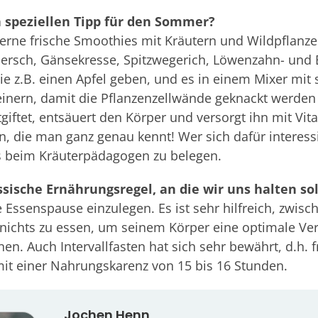
 speziellen Tipp für den Sommer?
gerne frische Smoothies mit Kräutern und Wildpflanz
iersch, Gänsekresse, Spitzwegerich, Löwenzahn- und B
 z.B. einen Apfel geben, und es in einem Mixer mit 
inern, damit die Pflanzenzellwände geknackt werden
giftet, entsäuert den Körper und versorgt ihn mit Vita
, die man ganz genau kennt! Wer sich dafür interessie
rs beim Kräuterpädagogen zu belegen.
ssische Ernährungsregel, an die wir uns halten so
ne Essenspause einzulegen. Es ist sehr hilfreich, zwis
nichts zu essen, um seinem Körper eine optimale Ve
n. Auch Intervallfasten hat sich sehr bewährt, d.h.
it einer Nahrungskarenz von 15 bis 16 Stunden.
Jochen Henn