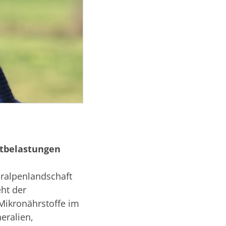
ltbelastungen
oralpenlandschaft
eht der
Mikronährstoffe im
eralien,