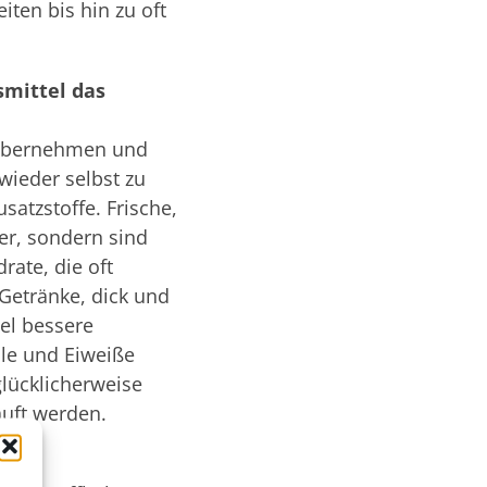
ten bis hin zu oft
smittel das
g übernehmen und
wieder selbst zu
atzstoffe. Frische,
er, sondern sind
rate, die oft
Getränke, dick und
el bessere
Öle und Eiweiße
glücklicherweise
uft werden.