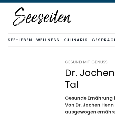
Skip
to
content
SEE-LEBEN
WELLNESS
KULINARIK
GESPRÄC
GESUND MIT GENUSS
Dr. Joche
Tal
Gesunde Ernährung i
Von Dr. Jochen Henn 
ausgewogen ernähren