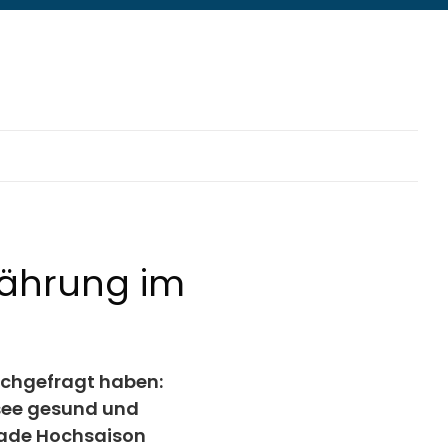
nährung im
achgefragt haben:
nsee gesund und
rade Hochsaison