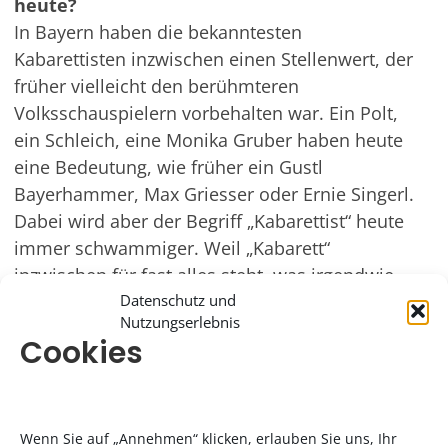
heute?
In Bayern haben die bekanntesten
Kabarettisten inzwischen einen Stellenwert, der
früher vielleicht den berühmteren
Volksschauspielern vorbehalten war. Ein Polt,
ein Schleich, eine Monika Gruber haben heute
eine Bedeutung, wie früher ein Gustl
Bayerhammer, Max Griesser oder Ernie Singerl.
Dabei wird aber der Begriff „Kabarettist“ heute
immer schwammiger. Weil „Kabarett“
inzwischen für fast alles steht, was irgendwie
lustig ist. Denn meistens wird dann etwas
Datenschutz und
Nutzungserlebnis
geboten, das ich eher mit „komödiantischer
Cookies
Folklore“ überschreiben würde.
Was unterscheidet denn „Kabarett“ von
„komödiantischer Folklore“?
Wenn Sie auf „Annehmen“ klicken, erlauben Sie uns, Ihr