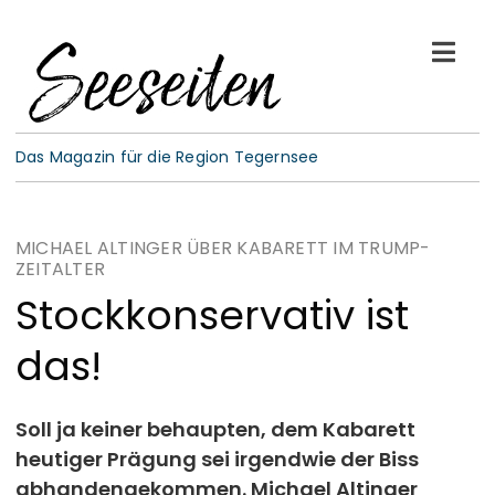
Skip
to
Togg
content
Navi
See-Leben
Das Magazin für die Region Tegernsee
Wellness
MICHAEL ALTINGER ÜBER KABARETT IM TRUMP-
ZEITALTER
Kulinarik
Stockkonservativ ist
Gespräche
das!
E-Paper
Soll ja keiner behaupten, dem Kabarett
heutiger Prägung sei irgendwie der Biss
ABO
abhandengekommen. Michael Altinger