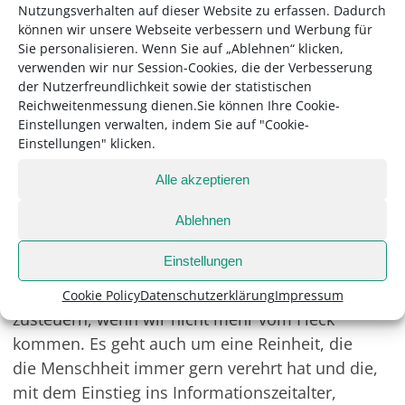
Bei der komödiantischen Folklore rammt die
Nutzungsverhalten auf dieser Website zu erfassen. Dadurch
können wir unsere Webseite verbessern und Werbung für
Zuschauerin ihrer Nachbarin den Ellenbogen
Sie personalisieren. Wenn Sie auf „Ablehnen“ klicken,
begeistert in die Seite und sagt: „Genau, wie
verwenden wir nur Session-Cookies, die der Verbesserung
mei Mo dahoam!“ Beim Kabarett rammt die
der Nutzerfreundlichkeit sowie der statistischen
Zuschauerin ihrem Mann den Ellenbogen
Reichweitenmessung dienen.Sie können Ihre Cookie-
Einstellungen verwalten, indem Sie auf "Cookie-
begeistert in die Seite und sagt: „Das tät der
Einstellungen" klicken.
Nachbarin aber nicht gefallen!“
Alle akzeptieren
Das neue Programm trägt den Titel „Hell“.
Was dürfen wir uns unter diesem Titel
Ablehnen
vorstellen?
Einstellungen
Es geht mir schon um die Helligkeit, das Licht,
auf das wir ja bekanntlich spätestens dann
Cookie Policy
Datenschutzerklärung
Impressum
zusteuern, wenn wir nicht mehr vom Fleck
kommen. Es geht auch um eine Reinheit, die
die Menschheit immer gern verehrt hat und die,
mit dem Einstieg ins Informationszeitalter,