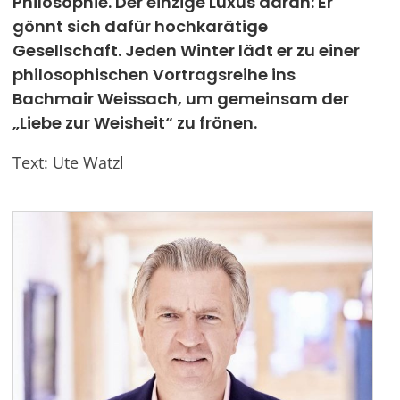
Philosophie. Der einzige Luxus daran: Er
gönnt sich dafür hochkarätige
Werben
Gesellschaft. Jeden Winter lädt er zu einer
philosophischen Vortragsreihe ins
Bachmair Weissach, um gemeinsam der
„Liebe zur Weisheit“ zu frönen.
Text: Ute Watzl