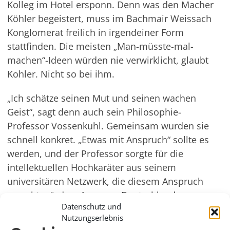
Kolleg im Hotel ersponn. Denn was den Macher
Köhler begeistert, muss im Bachmair Weissach
Konglomerat freilich in irgendeiner Form
stattfinden. Die meisten „Man-müsste-mal-
machen“-Ideen würden nie verwirklicht, glaubt
Kohler. Nicht so bei ihm.
„Ich schätze seinen Mut und seinen wachen
Geist“, sagt denn auch sein Philosophie-
Professor Vossenkuhl. Gemeinsam wurden sie
schnell konkret. „Etwas mit Anspruch“ sollte es
werden, und der Professor sorgte für die
intellektuellen Hochkaräter aus seinem
universitären Netzwerk, die diesem Anspruch
gerecht würden. Aus ganz Deutschland
Datenschutz und
kommen sie ins Tal, die Philosophen,
Nutzungserlebnis
Wirtschaftsweisen, Soziologen und Politologen,