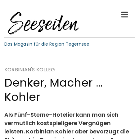
Skip
to
Togg
content
Navi
See-Leben
Das Magazin für die Region Tegernsee
Wellness
KORBINIAN'S KOLLEG
Kulinarik
Denker, Macher …
Kohler
Gespräche
E-Paper
Als Fünf-Sterne-Hotelier kann man sich
vermutlich kostspieligere Vergnügen
leisten. Korbinian Kohler aber bevorzugt die
ABO