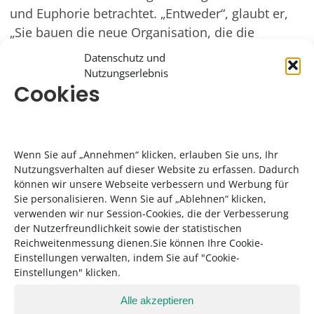
und Euphorie betrachtet. „Entweder“, glaubt er,
„Sie bauen die neue Organisation, die die
Digitalisierung bringt. Oder jemand anderes tut
Datenschutz und
es.“ Der Pragmatiker Klitzsch entscheidet sich
Nutzungserlebnis
Cookies
dafür, es lieber selbst zu tun. Ein bisschen
Staunen kann er sich bei diesem Thema
dennoch nicht verkneifen. Den Begriff der
Digitalisierung, findet er, den dürfe es gar nicht
Wenn Sie auf „Annehmen“ klicken, erlauben Sie uns, Ihr
geben. Weil es mittlerweile kaum ein
Nutzungsverhalten auf dieser Website zu erfassen. Dadurch
Unternehmen mehr gibt, „das nicht
können wir unsere Webseite verbessern und Werbung für
Sie personalisieren. Wenn Sie auf „Ablehnen“ klicken,
irgendwelche digitalen Aspekte drin hat.“
verwenden wir nur Session-Cookies, die der Verbesserung
der Nutzerfreundlichkeit sowie der statistischen
Zu den digitalen Verhinderern gehört Ludwig
Reichweitenmessung dienen.Sie können Ihre Cookie-
Klitzsch also ziemlich sicher nicht: „Ich kann
Einstellungen verwalten, indem Sie auf "Cookie-
mich bei solchen Themen sehr begeistern,
Einstellungen" klicken.
vielleicht sogar zu viel. Mein Management muss
Alle akzeptieren
mich dann schon mal vor teuren Fehlern