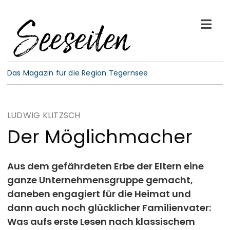
Skip
to
Togg
content
Navi
See-Leben
Das Magazin für die Region Tegernsee
Wellness
LUDWIG KLITZSCH
Kulinarik
Der Möglichmacher
Gespräche
Aus dem gefährdeten Erbe der Eltern eine
ganze Unternehmensgruppe gemacht,
E-Paper
daneben engagiert für die Heimat und
dann auch noch glücklicher Familienvater:
ABO
Was aufs erste Lesen nach klassischem