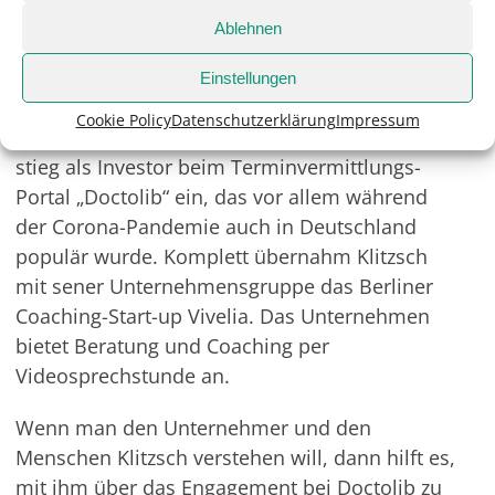
schützen.“ Da bricht dann kurz der Euphoriker
Ablehnen
durch.
Einstellungen
Die letzten größeren digitalen Engagements von
Cookie Policy
Datenschutzerklärung
Impressum
Klitzsch waren hingegen sicher kein Fehler. Er
stieg als Investor beim Terminvermittlungs-
Portal „Doctolib“ ein, das vor allem während
der Corona-Pandemie auch in Deutschland
populär wurde. Komplett übernahm Klitzsch
mit sener Unternehmensgruppe das Berliner
Coaching-Start-up Vivelia. Das Unternehmen
bietet Beratung und Coaching per
Videosprechstunde an.
Wenn man den Unternehmer und den
Menschen Klitzsch verstehen will, dann hilft es,
mit ihm über das Engagement bei Doctolib zu