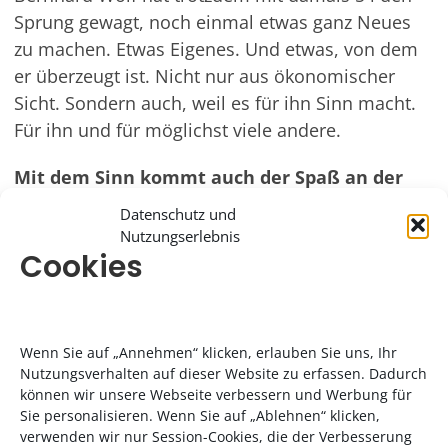
Sprung gewagt, noch einmal etwas ganz Neues
zu machen. Etwas Eigenes. Und etwas, von dem
er überzeugt ist. Nicht nur aus ökonomischer
Sicht. Sondern auch, weil es für ihn Sinn macht.
Für ihn und für möglichst viele andere.
Mit dem Sinn kommt auch der Spaß an der
Arbeit
Datenschutz und
Nutzungserlebnis
Der „Sinn“ ist für Bernhard Wolf schnell erklärt:
Cookies
Nachhaltigkeit. Dass Essen und Trinken mehr
sein sollten als das möglichst kostengünstige
Stillen von Hunger und Durst. Dazu gehört für
Wenn Sie auf „Annehmen“ klicken, erlauben Sie uns, Ihr
ihn ein schonender Umgang mit Natur und
Nutzungsverhalten auf dieser Website zu erfassen. Dadurch
Kreatur. Lebensmittel um die halbe Welt zu
können wir unsere Webseite verbessern und Werbung für
fliegen ist demnach: blanker Unsinn.
Sie personalisieren. Wenn Sie auf „Ablehnen“ klicken,
verwenden wir nur Session-Cookies, die der Verbesserung
Weswegen schnell klar war, dass es in dem