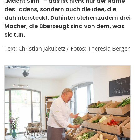
„Macht Sinn“ – das ist nicht nur der Name
des Ladens, sondern auch die Idee, die
Werben
dahintersteckt. Dahinter stehen zudem drei
Macher, die überzeugt sind von dem, was
sie tun.
Text: Christian Jakubetz / Fotos: Theresia Berger