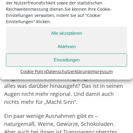
der Nutzerfreundlichkeit sowie der statistischen
neuen Laden vor allem regionale Produkte
Reichweitenmessung dienen.Sie können Ihre Cookie-
geben soll. Wenn es um die Definition von
Einstellungen verwalten, indem Sie auf "Cookie-
„regional“ geht, mag Bernhard Wolf keine
Einstellungen" klicken.
Kompromisse eingehen. Deswegen weiß der
Alle akzeptieren
Kunde sofort: Was in seinem Laden als „radikal
regional“ bezeichnet wird, das darf bestenfalls
Ablehnen
aus einem Umkreis von 60 Kilometern
Einstellungen
kommen. Bei einer Herkunft von bis zu 80
Kilometern verwendet er schon nur noch die
Cookie Policy
Datenschutzerklärung
Impressum
eingeschränkte Bezeichnung „regional“. Und
alles was darüber hinausgeht? Das ist in seinen
Augen nicht mehr regional. Und damit auch
nichts mehr für „Macht Sinn“.
Ein paar wenige Ausnahmen gibt es –
naturgemäß. Weine, Gewürze, Schokoladen.
Aber auch bei ihnen ist Transparenz oberstes