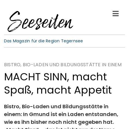
Skip
to
Togg
content
Navi
See-Leben
Das Magazin für die Region Tegernsee
Wellness
BISTRO, BIO-LADEN UND BILDUNGSSTÄTTE IN EINEM
Kulinarik
MACHT SINN, macht
Spaß, macht Appetit
Gespräche
E-Paper
Bistro, Bio-Laden und Bildungsstätte in
einem: In Gmund ist ein Laden entstanden,
wie es ihn bisher noch nicht gegeben hat.
ABO