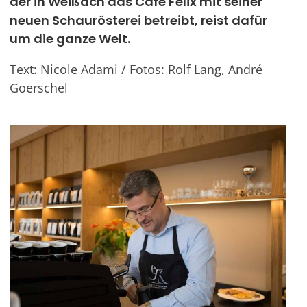
der in Weißach das Café Felix mit seiner
neuen Schaurösterei betreibt, reist dafür
Werben
um die ganze Welt.
Text: Nicole Adami / Fotos: Rolf Lang, André
Goerschel