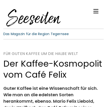
Skip
to
Togg
content
Navi
See-Leben
Das Magazin für die Region Tegernsee
Wellness
FÜR GUTEN KAFFEE UM DIE HALBE WELT
Kulinarik
Der Kaffee-Kosmopolit
vom Café Felix
Gespräche
E-Paper
Guter Kaffee ist eine Wissenschaft für sich.
Wie man an die edelsten Sorten
herankommt, ebenso. Mario Felix Liebold,
ABO