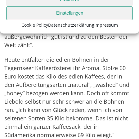
unglaublich, dass die Finca Santa Rosa 2016
gleich nochmals den Cup of Excellence
Einstellungen
gewinnen konnte: „Das ist die Bestätigung
Cookie Policy
Datenschutzerklärung
Impressum
dafür, dass dieser Kaffee wirklich unglaublich,
außergewöhnlich gut ist und zu den Besten der
Welt zählt“.
Heute entfalten die edlen Bohnen in der
Tegernseer Kaffeerösterei ihr Aroma. Stolze 60
Euro kostet das Kilo des edlen Kaffees, der in
den Aufbereitungsarten „natural“, „washed“ und
„honey“ bezogen werden kann. Doch oft kommt
Liebold selbst nur sehr schwer an die Bohnen
ran. „Ich kann von Glück reden, wenn ich von
seltenen Sorten 35 Kilo bekomme. Das ist nicht
einmal ein ganzer Kaffeesack, der in
Südamerika normalerweise 69 Kilo wiegt.“