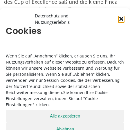
des Cup of Excellence saß und die kleine Finca
„Santa Rosa“ als bester Kaffeeproduzent des
Datenschutz und
Landes ausgezeichnet wurde, habe der Saal
Nutzungserlebnis
getobt: „Die Farmer, ihre Familien und
Cookies
Nachbarn kamen in den tollsten und buntesten
Gewändern, alle waren schon sehr aufgeregt.
Und dann gewinnt so ein junger Farmer den
Wenn Sie auf „Annehmen“ klicken, erlauben Sie uns, Ihr
ersten Platz, der gerade erst die Finca seines
Nutzungsverhalten auf dieser Website zu erfassen. Dadurch
verstorbenen Vaters übernommen hatte.“
können wir unsere Webseite verbessern und Werbung für
Sie personalisieren. Wenn Sie auf „Ablehnen“ klicken,
Besonders berührte Liebold, dass der Vater des
verwenden wir nur Session-Cookies, die der Verbesserung
Gewinners selbst über viele Jahre hinweg als
der Nutzerfreundlichkeit sowie der statistischen
Reichweitenmessung dienen.Sie können Ihre Cookie-
Professor Kaffeeanbau an der Universität in San
Einstellungen verwalten, indem Sie auf "Cookie-
Salvador gelehrt hatte, zahlreichen Bauern in
Einstellungen" klicken.
dieser Disziplin den Weg geebnet habe und es
Alle akzeptieren
dann leider nicht mehr erleben konnte, als sein
Sohn im Jahre 2014 den Sieg holte. Fast
Ablehnen