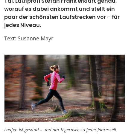
Tal. Laufprofi Stefan Frank erklärt genau,
worauf es dabei ankommt und stellt ein
Werben
paar der schönsten Laufstrecken vor – für
jedes Niveau.
Text: Susanne Mayr
Laufen ist gesund – und am Tegernsee zu jeder Jahreszeit