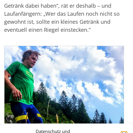
Getränk dabei haben“, rät er deshalb – und
Laufanfängern: „Wer das Laufen noch nicht so
gewohnt ist, sollte ein kleines Getränk und
eventuell einen Riegel einstecken.“
Datenschutz und
Rottacher Laufprofi Stefan Frank: „Ein Rennen ist es nur,