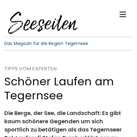
Skip
to
Togg
content
Navi
See-Leben
Das Magazin für die Region Tegernsee
Wellness
TIPPS VOM EXPERTEN
Kulinarik
Schöner Laufen am
Tegernsee
Gespräche
E-Paper
Die Berge, der See, die Landschaft: Es gibt
kaum schönere Gegenden um sich
sportlich zu betätigen als das Tegernseer
ABO