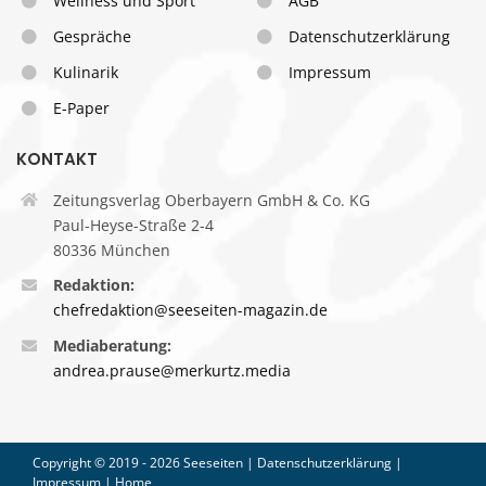
Wellness und Sport
AGB
Gespräche
Datenschutzerklärung
Kulinarik
Impressum
E-Paper
KONTAKT
Zeitungsverlag Oberbayern GmbH & Co. KG
Paul-Heyse-Straße 2-4
80336 München
Redaktion:
chefredaktion@seeseiten-magazin.de
Mediaberatung:
andrea.prause@merkurtz.media
Copyright © 2019 -
2026 Seeseiten |
Datenschutzerklärung
|
Impressum
|
Home