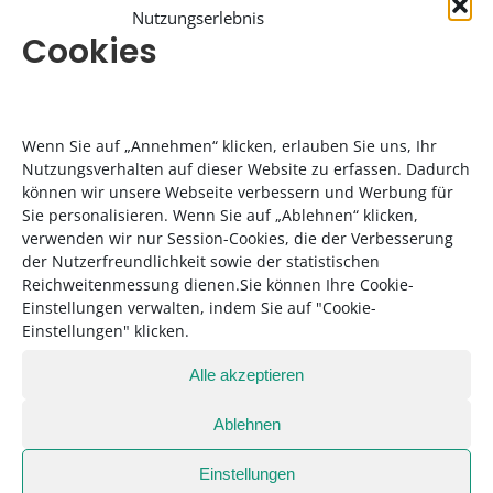
Nutzungserlebnis
wenn man eine Startnummer hat.“
Cookies
Foto: Rowi Frank
Seeseiten-Streckentipps
Wenn Sie auf „Annehmen“ klicken, erlauben Sie uns, Ihr
von Stefan Frank
Nutzungsverhalten auf dieser Website zu erfassen. Dadurch
können wir unsere Webseite verbessern und Werbung für
Sie personalisieren. Wenn Sie auf „Ablehnen“ klicken,
verwenden wir nur Session-Cookies, die der Verbesserung
Unterwallberg Runde:
der Nutzerfreundlichkeit sowie der statistischen
Reichweitenmessung dienen.Sie können Ihre Cookie-
Start: Naturkäserei Tegernseer Land, 4,0 km
Einstellungen verwalten, indem Sie auf "Cookie-
Einstellungen" klicken.
„Hier haben wir eine schöne Anfänger-
Alle akzeptieren
Laufstrecke, auf-geteilt in Asphaltstraße und
weiterführend auf Waldwe-gen. Sie ist sehr
Ablehnen
leicht, ohne weitere Hindernisse und ohne
schwierige Steigungen. Aber wer schon länger
Einstellungen