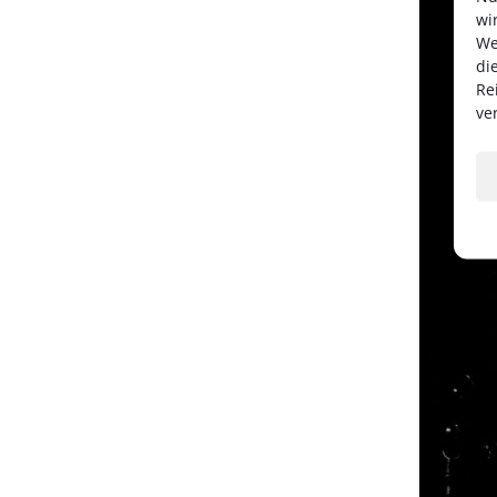
wi
We
di
Re
ve