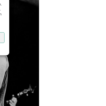
n.
,
en