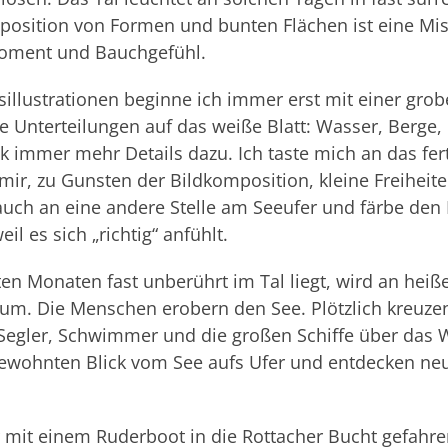
position von Formen und bunten Flächen ist eine Mi
Moment und Bauchgefühl.
illustrationen beginne ich immer erst mit einer grob
ere Unterteilungen auf das weiße Blatt: Wasser, Berg
 immer mehr Details dazu. Ich taste mich an das fert
ir, zu Gunsten der Bildkomposition, kleine Freiheiten
auch an eine andere Stelle am Seeufer und färbe den
il es sich „richtig“ anfühlt.
lten Monaten fast unberührt im Tal liegt, wird an hei
aum. Die Menschen erobern den See. Plötzlich kreuze
Segler, Schwimmer und die großen Schiffe über das W
gewohnten Blick vom See aufs Ufer und entdecken ne
r mit einem Ruderboot in die Rottacher Bucht gefahre