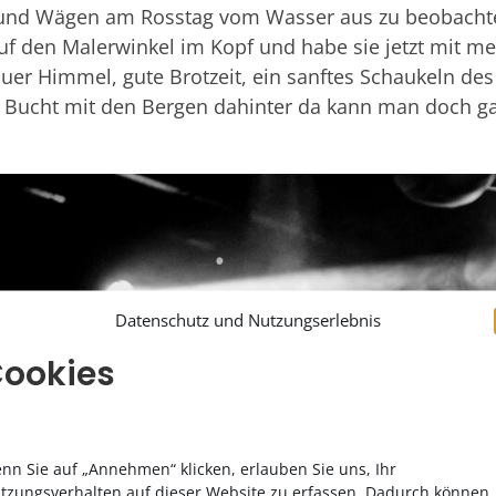
und Wägen am Rosstag vom Wasser aus zu beobacht
uf den Malerwinkel im Kopf und habe sie jetzt mit mei
lauer Himmel, gute Brotzeit, ein sanftes Schaukeln de
e Bucht mit den Bergen dahinter da kann man doch gar
Datenschutz und Nutzungserlebnis
ookies
nn Sie auf „Annehmen“ klicken, erlauben Sie uns, Ihr
tzungsverhalten auf dieser Website zu erfassen. Dadurch können