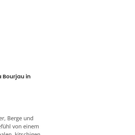
 Bourjau in
er, Berge und
efühl von einem
alen, kitschigen