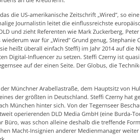
rdens an die Kreutherin.
as die US-amerikanische Zeitschrift „Wired“, so eine 
alige Journalistin leitet die einflussreichste europäis
DLD und zieht Referenten wie Mark Zuckerberg, Pete
 wiederum war für „Wired“ Grund genug, Stephanie C
ie heißt überall einfach Steffi) im Jahr 2014 auf di
en Digital-Influencer zu setzen. Steffi Czerny ist quas
egernsee auf der einen Seite. Der Globus, die Technik
n der Münchner Arabellastraße, dem Hauptsitz von Hu
ines der größten in Deutschland. Steffi Czerny hat g
ach München hinter sich. Von der Tegernseer Beschaul
tweit operierenden DLD Media GmbH (eine Burda-Toch
ihr Büro, was schon alleine deshalb die treffende Form
chen Macht-Insignien anderer Medienmanager weiter en
rk