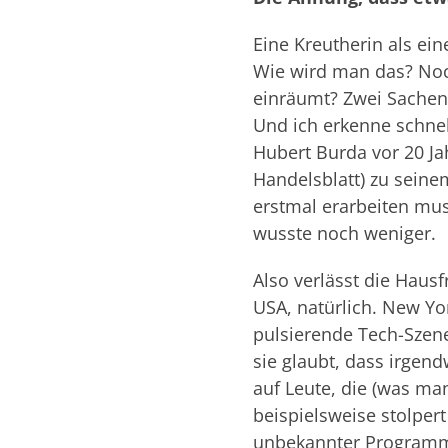
Eine Kreutherin als ein
Wie wird man das? Noch
einräumt? Zwei Sachen s
Und ich erkenne schnel
Hubert Burda vor 20 Ja
Handelsblatt) zu seine
erstmal erarbeiten muss
wusste noch weniger.
Also verlässt die Hausf
USA, natürlich. New York
pulsierende Tech-Szene 
sie glaubt, dass irgen
auf Leute, die (was ma
beispielsweise stolpert
unbekannter Programmie