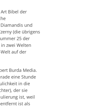
Art Bibel der
che
r Diamandis und
zerny (die übrigens
e Nummer 25 der
i in zwei Welten
-Welt auf der
bert Burda Media.
erade eine Stunde
ichkeit in die
ter), der sie
ulierung ist, weil
tfernt ist als