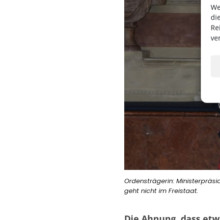
We
di
Re
ve
Ordensträgerin: Ministerpräs
geht nicht im Freistaat.
Die Ahnung, dass etw