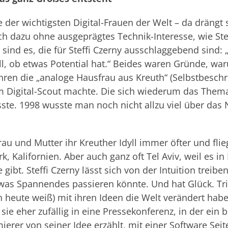
e der wichtigsten Digital-Frauen der Welt – da drängt s
 dazu ohne ausgeprägtes Technik-Interesse, wie Stef
ind es, die für Steffi Czerny ausschlaggebend sind: „
l, ob etwas Potential hat.“ Beides waren Gründe, wa
hren die „analoge Hausfrau aus Kreuth“ (Selbstbesch
m Digital-Scout machte. Die sich wiederum das Thema
te. 1998 wusste man noch nicht allzu viel über das N
rau und Mutter ihr Kreuther Idyll immer öfter und flie
, Kalifornien. Aber auch ganz oft Tel Aviv, weil es in 
gibt. Steffi Czerny lässt sich von der Intuition treibe
dwas Spannendes passieren könnte. Und hat Glück. Tr
n heute weiß) mit ihren Ideen die Welt verändert habe
 sie eher zufällig in eine Pressekonferenz, in der ein
rer von seiner Idee erzählt, mit einer Software Seit