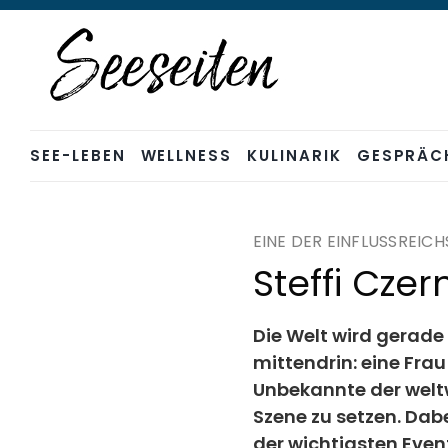
Skip
to
content
SEE-LEBEN
WELLNESS
KULINARIK
GESPRÄC
EINE DER EINFLUSSREIC
Steffi Cze
Die Welt wird gerade
mittendrin: eine Frau
Unbekannte der weltwei
Szene zu setzen. Dab
der wichtigsten Even