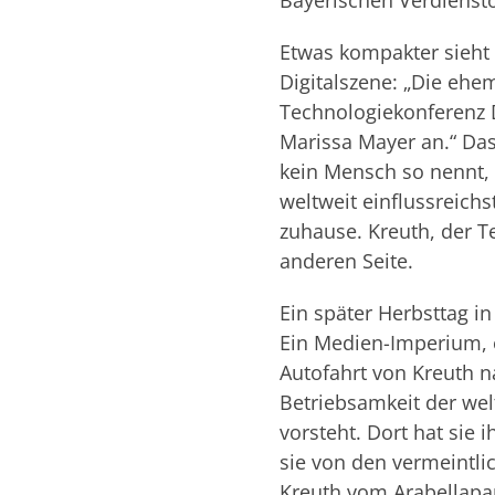
Bayerischen Verdiensto
Etwas kompakter sieht d
Digitalszene: „Die ehem
Technologiekonferenz 
Marissa Mayer an.“ Das
kein Mensch so nennt, s
weltweit einflussreichst
zuhause. Kreuth, der T
anderen Seite.
Ein später Herbsttag i
Ein Medien-Imperium, e
Autofahrt von Kreuth n
Betriebsamkeit der wel
vorsteht. Dort hat sie 
sie von den vermeintli
Kreuth vom Arabellapa