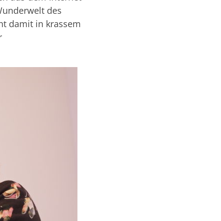
Wunderwelt des
eht damit in krassem
r