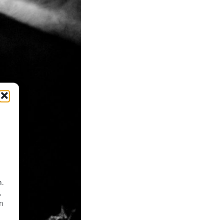
n.
,
en