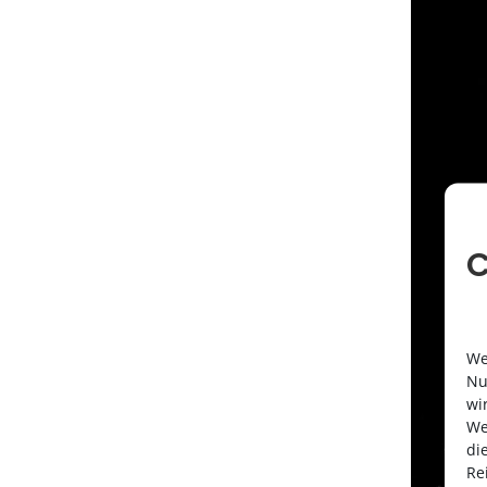
C
We
Nu
wi
We
di
Re