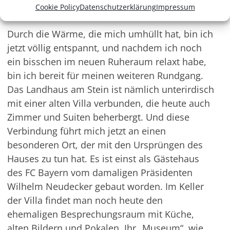
Cookie Policy
Datenschutzerklärung
Impressum
Ein Haus mit Geschichte
Durch die Wärme, die mich umhüllt hat, bin ich
jetzt völlig entspannt, und nachdem ich noch
ein bisschen im neuen Ruheraum relaxt habe,
bin ich bereit für meinen weiteren Rundgang.
Das Landhaus am Stein ist nämlich unterirdisch
mit einer alten Villa verbunden, die heute auch
Zimmer und Suiten beherbergt. Und diese
Verbindung führt mich jetzt an einen
besonderen Ort, der mit den Ursprüngen des
Hauses zu tun hat. Es ist einst als Gästehaus
des FC Bayern vom damaligen Präsidenten
Wilhelm
Neudecker
gebaut worden. Im Keller
der Villa findet man noch heute den
ehemaligen Besprechungsraum mit Küche,
alten Bildern und Pokalen. Ihr „Museum“, wie