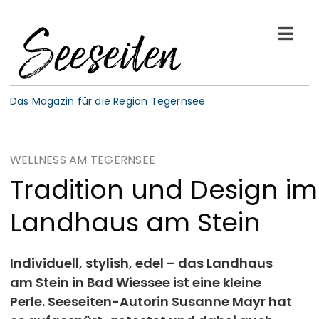
Skip
to
Togg
content
Navi
See-Leben
Das Magazin für die Region Tegernsee
Wellness
WELLNESS AM TEGERNSEE
Kulinarik
Tradition und Design im
Landhaus am Stein
Gespräche
E-Paper
Individuell, stylish, edel – das Landhaus
am Stein in Bad Wiessee ist eine kleine
Perle. Seeseiten-Autorin Susanne Mayr hat
ABO