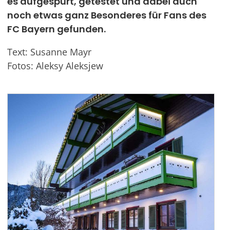
es aufgespürt, getestet und dabei auch
noch etwas ganz Besonderes für Fans des
Werben
FC Bayern gefunden.
Text: Susanne Mayr
Fotos: Aleksy
Aleksjew