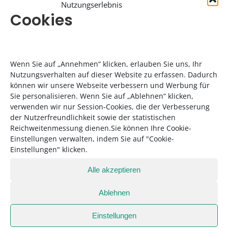
Nutzungserlebnis
fühlt sich im ersten Moment ein wenig
Cookies
ungewohnt an. Man merkt aber gleich, wie
dadurch die Durchblutung angeregt wird und
sich ein wohliges Kribbeln auf der Haut
einstellt. Anschließend trägt Kosmetikerin
Wenn Sie auf „Annehmen“ klicken, erlauben Sie uns, Ihr
Nutzungsverhalten auf dieser Website zu erfassen. Dadurch
Elisabeth
Thim
eine reichhaltige Körperpackung
können wir unsere Webseite verbessern und Werbung für
auf und wickelt mich in warme Tücher auf einer
Sie personalisieren. Wenn Sie auf „Ablehnen“ klicken,
warmen Softpack
–
Liege. Ich spüre, wie meine
verwenden wir nur Session-Cookies, die der Verbesserung
Haut die pflegende Maske aufnimmt, und sie
der Nutzerfreundlichkeit sowie der statistischen
Reichweitenmessung dienen.Sie können Ihre Cookie-
fühlt sich danach herrlich zart und weich an.
Einstellungen verwalten, indem Sie auf "Cookie-
Wellness endet hier übrigens nicht mit dem
Einstellungen" klicken.
Verlassen des
Spa
–
Bereichs, sondern auf
Alle akzeptieren
jedem Zimmer stehen die
Körperpflegeprodukte von
LediBelle
in
Ablehnen
Originalgröße, sodass der Gast sich auch hier
weiter verwöhnen kann.
Einstellungen