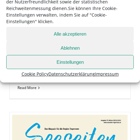
der Nutzerfreundlichkeit sowie der statistischen
Reichweitenmessung dienen.Sie können Ihre Cookie-
Einstellungen verwalten, indem Sie auf "Cookie-
Einstellungen" klicken.
ePaper: Seeseiten-
Ausgabe 76, Frühling 2024
Alle akzeptieren
Ablehnen
Seeseiten Tegernsee – die
Einstellungen
Frühlingsausgabe 2024 hier als ePaper
online lesen.
Cookie Policy
Datenschutzerklärung
Impressum
Read More