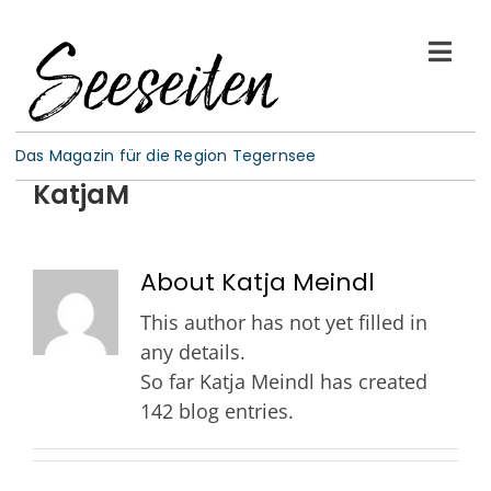
Skip
to
Togg
content
Navi
See-Leben
Das Magazin für die Region Tegernsee
KatjaM
Wellness
Kulinarik
About
Katja Meindl
This author has not yet filled in
Gespräche
any details.
So far Katja Meindl has created
E-Paper
142 blog entries.
ABO