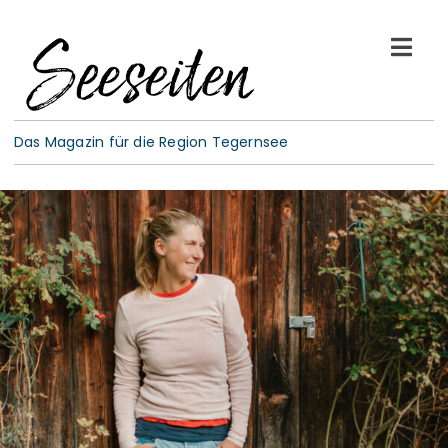
Skip
to
Togg
content
Navi
See-Leben
Das Magazin für die Region Tegernsee
Wellness
Kulinarik
Gespräche
E-Paper
ABO