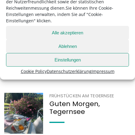
der Nutzerfreundlichkeit sowie der statistischen
KULINARIK
Reichweitenmessung dienen.Sie können Ihre Cookie-
Einstellungen verwalten, indem Sie auf "Cookie-
tegernsee kitchen
Einstellungen" klicken.
Alle akzeptieren
KULINARIK
Ablehnen
Echte Frauenpower in
der Küche
Einstellungen
Cookie Policy
Datenschutzerklärung
Impressum
FRÜHSTÜCKEN AM TEGERNSEE
Guten Morgen,
Tegernsee